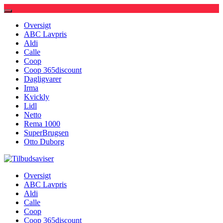
Oversigt
ABC Lavpris
Aldi
Calle
Coop
Coop 365discount
Dagligvarer
Irma
Kvickly
Lidl
Netto
Rema 1000
SuperBrugsen
Otto Duborg
Tilbudsaviser
Oversigt
ABC Lavpris
Aldi
Calle
Coop
Coop 365discount