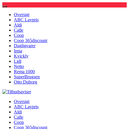
Oversigt
ABC Lavpris
Aldi
Calle
Coop
Coop 365discount
Dagligvarer
Irma
Kvickly
Lidl
Netto
Rema 1000
SuperBrugsen
Otto Duborg
Tilbudsaviser
Oversigt
ABC Lavpris
Aldi
Calle
Coop
Coop 365discount